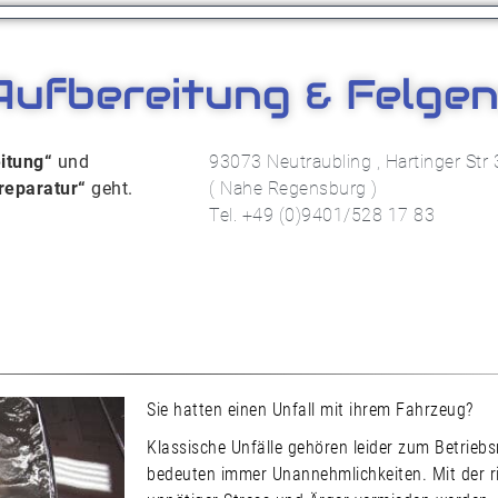
ufbereitung & Felgens
eitung“
und
93073 Neutraubling , Hartinger Str
reparatur“
geht.
( Nahe Regensburg )
Tel. +49 (0)9401/528 17 83
Sie hatten einen Unfall mit ihrem Fahrzeug?
Klassische Unfälle gehören leider zum Betriebs
bedeuten immer Unannehmlichkeiten. Mit der r