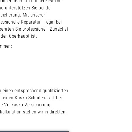
 Unser Team und unsere Partner
d unterstützen Sie bei der
rsicherung. Mit unserer
fessionelle Reparatur – egal bei
eraten Sie professionell! Zunächst
aden überhaupt ist.
ammen:
 einen entsprechend qualifizierten
m einen Kasko Schadensfall, bei
ne Vollkasko-Versicherung
alkulation stehen wir in direktem