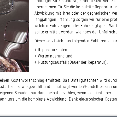
unnötiger Stress und Ärger vermieden werden.
übernehmen für Sie die komplette Reparatur un
Abwicklung mit ihrer oder der gegnerischen Ve
langjährigen Erfahrung sorgen wir für eine pro
welchen Fahrzeugen oder Fahrzeugtypen. Wir b
sollte ermittelt werden, wie hoch der Unfallsch
Dieser setzt sich aus folgenden Faktoren zus
+ Reparaturkosten
+ Wertminderung und
+ Nutzungsausfall (Dauer der Reparatur).
 einen Kostenvoranschlag ermittelt. Das Unfallgutachten wird durch
kstatt selbst ausgewählt und beauftragt werden!Handelt es sich u
 eigenen Schaden nur dann selbst bezahlen, wenn sie nicht über ei
rn uns um die komplette Abwicklung. Dank elektronischer Kostenk